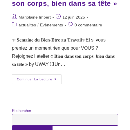
son corps, bien dans sa tête »
Auteur/autrice
Publication
Marjolaine Imbert
12 juin 2025
de
publiée :
Post
Commentaires
actualites
/
Evènements
0 commentaire
la
category:
de
publication :
la
✨ 𝐒𝐞𝐦𝐚𝐢𝐧𝐞 𝐝𝐮 𝐁𝐢𝐞𝐧-𝐄̂𝐭𝐫𝐞 𝐚𝐮 𝐓𝐫𝐚𝐯𝐚𝐢𝐥✨Et si vous
publication :
preniez un moment rien que pour VOUS ?
Rejoignez l’atelier « 𝐁𝐢𝐞𝐧 𝐝𝐚𝐧𝐬 𝐬𝐨𝐧 𝐜𝐨𝐫𝐩𝐬, 𝐛𝐢𝐞𝐧 𝐝𝐚𝐧𝐬
𝐬𝐚 𝐭𝐞̂𝐭𝐞 » by UWAY 💥Un…
Atelier
Continuer La Lecture
By
UWAY
:
« Bien
Dans
Son
Corps,
Rechercher
Bien
Dans
Sa
Tête »