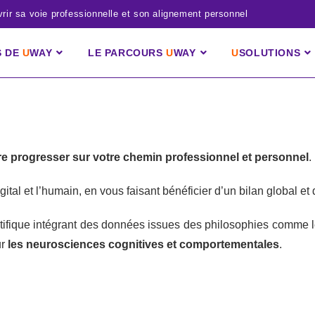
ir sa voie professionnelle et son alignement personnel
S DE
U
WAY
LE PARCOURS
U
WAY
U
SOLUTIONS
ire progresser sur votre chemin professionnel et personnel
.
gital et l’humain, en vous faisant bénéficier d’un bilan global e
cientifique intégrant des données issues des philosophies comm
ur
les neurosciences cognitives et comportementales
.