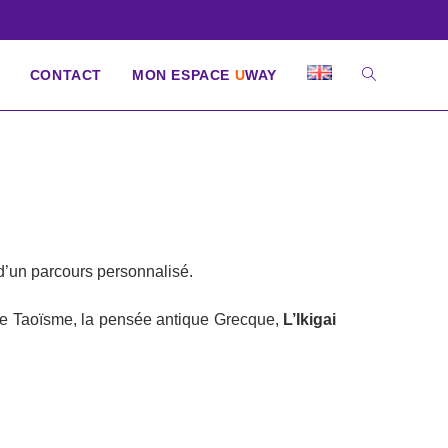
CONTACT
MON ESPACE
U
WAY
t d’un parcours personnalisé.
e le Taoïsme, la pensée antique Grecque,
L’Ikigai