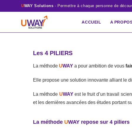
U
WAY Solutions
- Permettre à chaque personne de découvr
ACCUEIL
A PROPO
Les 4 PILIERS
La méthode
U
WAY
a pour ambition de vous
fa
Elle propose une solution innovante alliant le di
La méthode
U
WAY
est le fruit d’un travail s
et les dernières avancées des études portant s
La méthode
U
WAY
repose sur 4 piliers