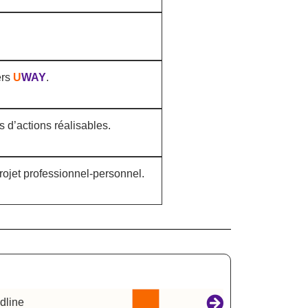
ers
U
WAY
.
s d’actions réalisables.
projet professionnel-personnel.