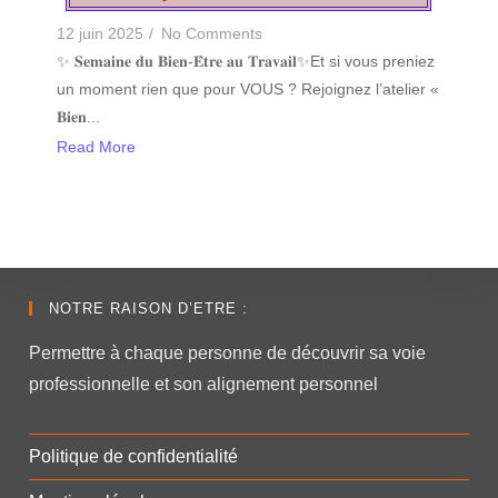
12 juin 2025
/
No Comments
✨ 𝐒𝐞𝐦𝐚𝐢𝐧𝐞 𝐝𝐮 𝐁𝐢𝐞𝐧-𝐄̂𝐭𝐫𝐞 𝐚𝐮 𝐓𝐫𝐚𝐯𝐚𝐢𝐥✨Et si vous preniez
un moment rien que pour VOUS ? Rejoignez l’atelier «
𝐁𝐢𝐞𝐧...
Read More
NOTRE RAISON D’ETRE :
Permettre à chaque personne de découvrir sa voie
professionnelle et son alignement personnel
Politique de confidentialité